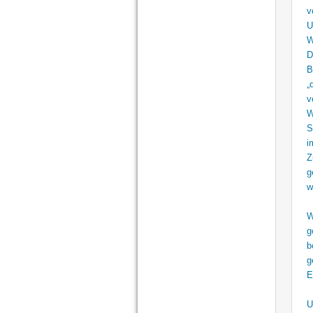
v
U
W
D
B
„
v
W
S
i
Z
g
w
W
g
b
g
E
U