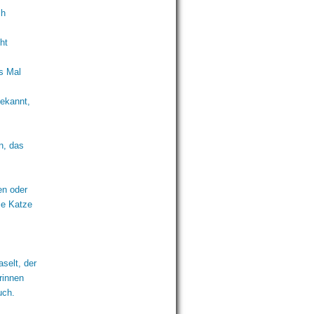
ch
.
ht
es Mal
bekannt,
n, das
en oder
ie Katze
aselt, der
rinnen
uch.