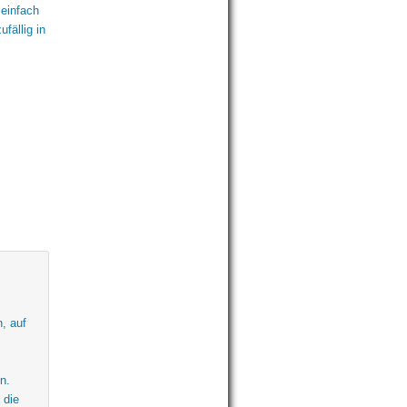
 einfach
fällig in
n, auf
n.
 die