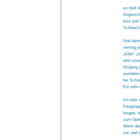
so titel
Angesich
lese und
Schwachs
Und dann
vermag es
„Killer“ 
wird unse
Vorgang m
ausleben
bei Schr
Ein sehr 
Ich teil
Freigäng
fangen, 
zum Opfe
Wenn die
vor, wei