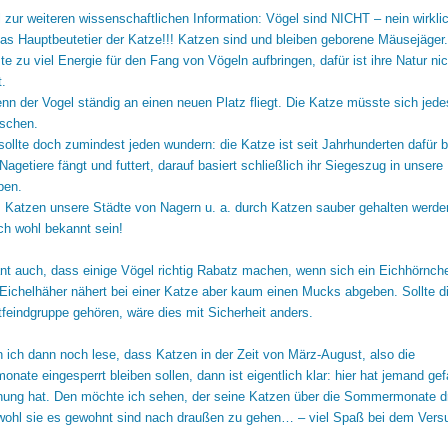
zur weiteren wissenschaftlichen Information: Vögel sind NICHT – nein wirkli
s Hauptbeutetier der Katze!!! Katzen sind und bleiben geborene Mäusejäger
e zu viel Energie für den Fang von Vögeln aufbringen, dafür ist ihre Natur nic
t.
nn der Vogel ständig an einen neuen Platz fliegt. Die Katze müsste sich jed
rschen.
ollte doch zumindest jeden wundern: die Katze ist seit Jahrhunderten dafür 
Nagetiere fängt und futtert, darauf basiert schließlich ihr Siegeszug in unsere
ben.
 Katzen unsere Städte von Nagern u. a. durch Katzen sauber gehalten werde
ch wohl bekannt sein!
ant auch, dass einige Vögel richtig Rabatz machen, wenn sich ein Eichhörnch
 Eichelhäher nähert bei einer Katze aber kaum einen Mucks abgeben. Sollte d
feindgruppe gehören, wäre dies mit Sicherheit anders.
 ich dann noch lese, dass Katzen in der Zeit von März-August, also die
ate eingesperrt bleiben sollen, dann ist eigentlich klar: hier hat jemand gef
nung hat. Den möchte ich sehen, der seine Katzen über die Sommermonate d
bwohl sie es gewohnt sind nach draußen zu gehen… – viel Spaß bei dem Vers