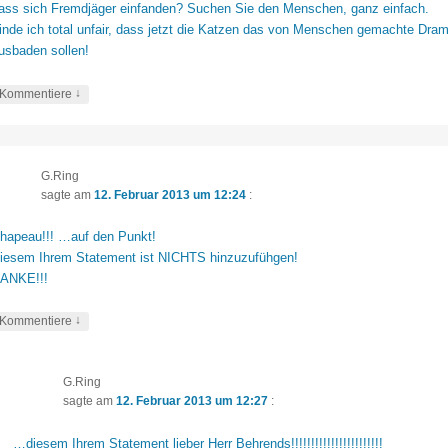
ass sich Fremdjäger einfanden? Suchen Sie den Menschen, ganz einfach.
inde ich total unfair, dass jetzt die Katzen das von Menschen gemachte Dra
usbaden sollen!
↓
Kommentiere
G.Ring
sagte am
12. Februar 2013 um 12:24
:
hapeau!!! …auf den Punkt!
iesem Ihrem Statement ist NICHTS hinzuzufühgen!
ANKE!!!
↓
Kommentiere
G.Ring
sagte am
12. Februar 2013 um 12:27
:
…diesem Ihrem Statement lieber Herr Behrends!!!!!!!!!!!!!!!!!!!!!!!