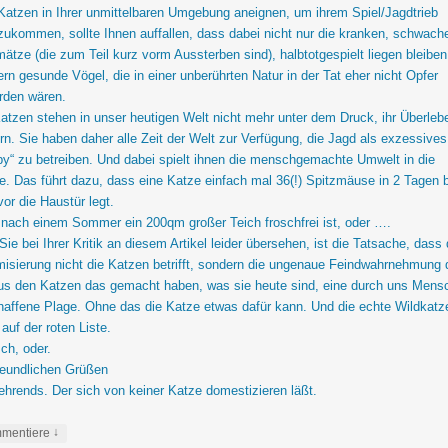
Katzen in Ihrer unmittelbaren Umgebung aneignen, um ihrem Spiel/Jagdtrieb
ukommen, sollte Ihnen auffallen, dass dabei nicht nur die kranken, schwach
ätze (die zum Teil kurz vorm Aussterben sind), halbtotgespielt liegen bleiben
rn gesunde Vögel, die in einer unberührten Natur in der Tat eher nicht Opfer
rden wären.
atzen stehen in unser heutigen Welt nicht mehr unter dem Druck, ihr Überleb
rn. Sie haben daher alle Zeit der Welt zur Verfügung, die Jagd als exzessives
y“ zu betreiben. Und dabei spielt ihnen die menschgemachte Umwelt in die
. Das führt dazu, dass eine Katze einfach mal 36(!) Spitzmäuse in 2 Tagen b
or die Haustür legt.
nach einem Sommer ein 200qm großer Teich froschfrei ist, oder ….
ie bei Ihrer Kritik an diesem Artikel leider übersehen, ist die Tatsache, dass 
isierung nicht die Katzen betrifft, sondern die ungenaue Feindwahrnehmung d
us den Katzen das gemacht haben, was sie heute sind, eine durch uns Mens
affene Plage. Ohne das die Katze etwas dafür kann. Und die echte Wildkatz
 auf der roten Liste.
sch, oder.
reundlichen Grüßen
ehrends. Der sich von keiner Katze domestizieren läßt.
↓
mentiere