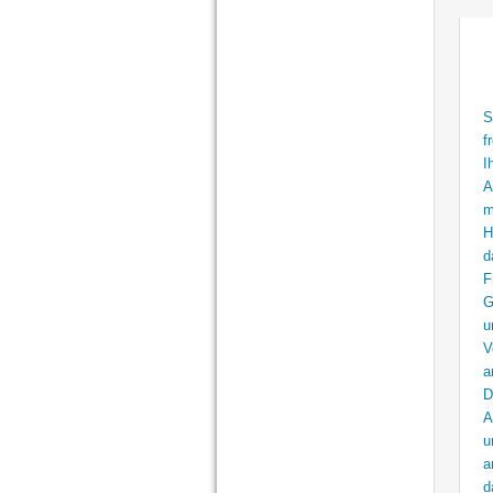
S
f
I
A
m
H
d
F
G
u
V
a
D
A
u
a
d