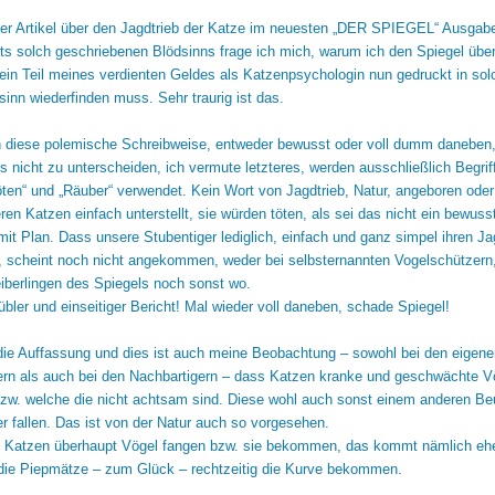
t der Artikel über den Jagdtrieb der Katze im neuesten „DER SPIEGEL“ Ausgab
ts solch geschriebenen Blödsinns frage ich mich, warum ich den Spiegel übe
 ein Teil meines verdienten Geldes als Katzenpsychologin nun gedruckt in so
inn wiederfinden muss. Sehr traurig ist das.
 diese polemische Schreibweise, entweder bewusst oder voll dumm daneben
 nicht zu unterscheiden, ich vermute letzteres, werden ausschließlich Begrif
„töten“ und „Räuber“ verwendet. Kein Wort von Jagdtrieb, Natur, angeboren ode
ren Katzen einfach unterstellt, sie würden töten, als sei das nicht ein bewuss
it Plan. Dass unsere Stubentiger lediglich, einfach und ganz simpel ihren Ja
, scheint noch nicht angekommen, weder bei selbsternannten Vogelschützern
eiberlingen des Spiegels noch sonst wo.
übler und einseitiger Bericht! Mal wieder voll daneben, schade Spiegel!
e die Auffassung und dies ist auch meine Beobachtung – sowohl bei den eigen
ern als auch bei den Nachbartigern – dass Katzen kranke und geschwächte V
bzw. welche die nicht achtsam sind. Diese wohl auch sonst einem anderen Beu
r fallen. Das ist von der Natur auch so vorgesehen.
 Katzen überhaupt Vögel fangen bzw. sie bekommen, das kommt nämlich ehe
l die Piepmätze – zum Glück – rechtzeitig die Kurve bekommen.