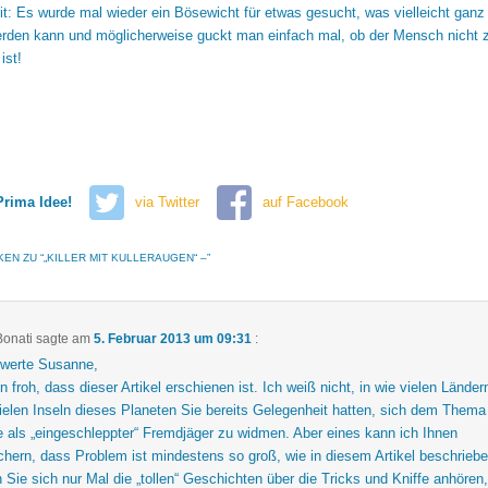
t: Es wurde mal wieder ein Bösewicht für etwas gesucht, was vielleicht ganz
erden kann und möglicherweise guckt man einfach mal, ob der Mensch nicht zu
ist!
Prima Idee!
via Twitter
auf Facebook
EN ZU “
„KILLER MIT KULLERAUGEN“ –
”
onati
sagte am
5. Februar 2013 um 09:31
:
 werte Susanne,
in froh, dass dieser Artikel erschienen ist. Ich weiß nicht, in wie vielen Länder
ielen Inseln dieses Planeten Sie bereits Gelegenheit hatten, sich dem Thema
 als „eingeschleppter“ Fremdjäger zu widmen. Aber eines kann ich Ihnen
chern, dass Problem ist mindestens so groß, wie in diesem Artikel beschriebe
Sie sich nur Mal die „tollen“ Geschichten über die Tricks und Kniffe anhören,