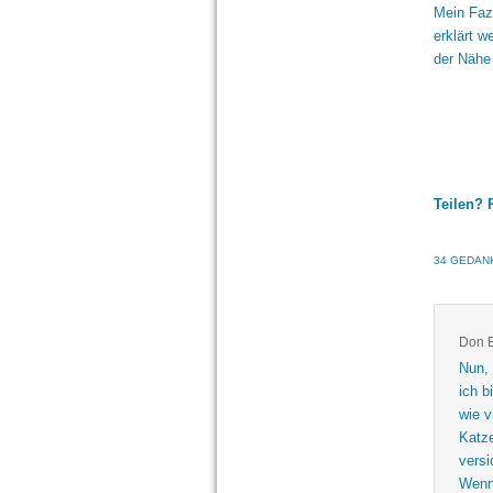
Mein Fazi
erklärt w
der Nähe 
Teilen? 
34 GEDANK
Don B
Nun,
ich b
wie v
Katze
versi
Wenn 