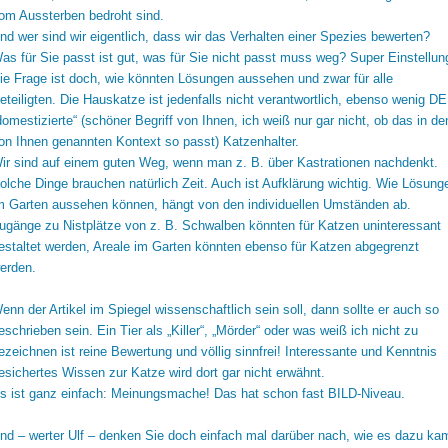
om Aussterben bedroht sind.
nd wer sind wir eigentlich, dass wir das Verhalten einer Spezies bewerten?
as für Sie passt ist gut, was für Sie nicht passt muss weg? Super Einstellun
ie Frage ist doch, wie könnten Lösungen aussehen und zwar für alle
eteiligten. Die Hauskatze ist jedenfalls nicht verantwortlich, ebenso wenig D
domestizierte“ (schöner Begriff von Ihnen, ich weiß nur gar nicht, ob das in d
on Ihnen genannten Kontext so passt) Katzenhalter.
ir sind auf einem guten Weg, wenn man z. B. über Kastrationen nachdenkt.
olche Dinge brauchen natürlich Zeit. Auch ist Aufklärung wichtig. Wie Lösung
m Garten aussehen können, hängt von den individuellen Umständen ab.
ugänge zu Nistplätze von z. B. Schwalben könnten für Katzen uninteressant
estaltet werden, Areale im Garten könnten ebenso für Katzen abgegrenzt
erden.
enn der Artikel im Spiegel wissenschaftlich sein soll, dann sollte er auch so
eschrieben sein. Ein Tier als „Killer“, „Mörder“ oder was weiß ich nicht zu
ezeichnen ist reine Bewertung und völlig sinnfrei! Interessante und Kenntnis
esichertes Wissen zur Katze wird dort gar nicht erwähnt.
s ist ganz einfach: Meinungsmache! Das hat schon fast BILD-Niveau.
nd – werter Ulf – denken Sie doch einfach mal darüber nach, wie es dazu ka