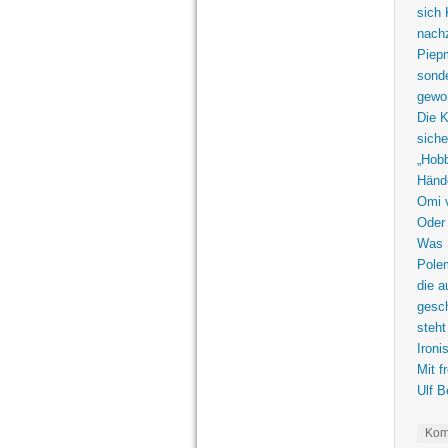
sich 
nachz
Piepm
sonde
gewo
Die K
siche
„Hobb
Hände
Omi v
Oder 
Was S
Polem
die a
gesch
steht
Ironi
Mit f
Ulf B
Kom