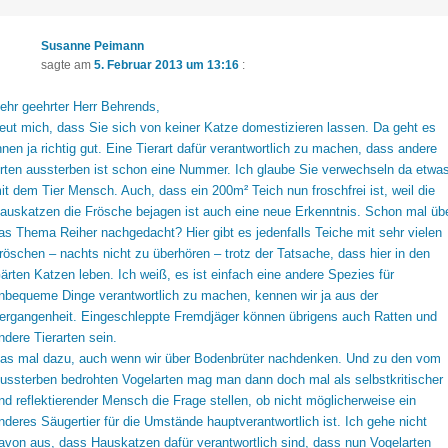
Susanne Peimann
sagte am
5. Februar 2013 um 13:16
:
ehr geehrter Herr Behrends,
reut mich, dass Sie sich von keiner Katze domestizieren lassen. Da geht es
hnen ja richtig gut. Eine Tierart dafür verantwortlich zu machen, dass andere
rten aussterben ist schon eine Nummer. Ich glaube Sie verwechseln da etwa
it dem Tier Mensch. Auch, dass ein 200m² Teich nun froschfrei ist, weil die
auskatzen die Frösche bejagen ist auch eine neue Erkenntnis. Schon mal üb
as Thema Reiher nachgedacht? Hier gibt es jedenfalls Teiche mit sehr vielen
röschen – nachts nicht zu überhören – trotz der Tatsache, dass hier in den
ärten Katzen leben. Ich weiß, es ist einfach eine andere Spezies für
nbequeme Dinge verantwortlich zu machen, kennen wir ja aus der
ergangenheit. Eingeschleppte Fremdjäger können übrigens auch Ratten und
ndere Tierarten sein.
as mal dazu, auch wenn wir über Bodenbrüter nachdenken. Und zu den vom
ussterben bedrohten Vogelarten mag man dann doch mal als selbstkritischer
nd reflektierender Mensch die Frage stellen, ob nicht möglicherweise ein
nderes Säugertier für die Umstände hauptverantwortlich ist. Ich gehe nicht
avon aus, dass Hauskatzen dafür verantwortlich sind, dass nun Vogelarten