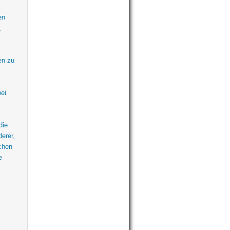
en
,
en zu
ei
die
erer,
chen
e