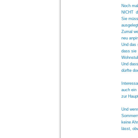
Noch mal 
NICHT da
Sie müsst
ausgeleg
Zumal we
neu anpi
Und das s
dass sie 
Wohnstu
Und dass
dürfte do
Interess
auch ein
zur Haupt
Und wenn
Sommermon
keine Ah
lässt, o