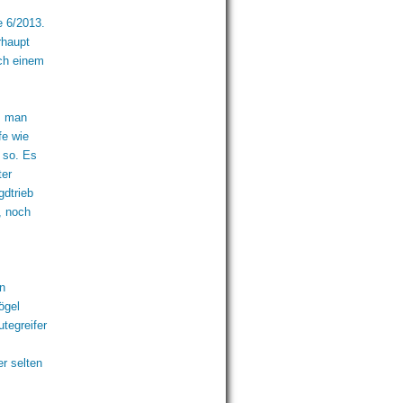
e 6/2013.
rhaupt
lch einem
, man
fe wie
r so. Es
ter
gdtrieb
, noch
en
ögel
tegreifer
r selten